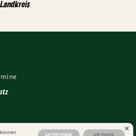
 Landkreis
rmine
utz
×
n können
AKZEPTIEREN
ABLEHNEN