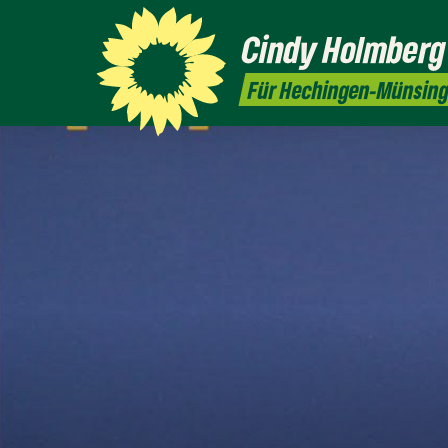
Cindy
Holmberg
Für Hechingen-Münsin