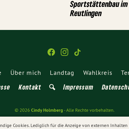
Sportstättenbau im
Reutlingen
e
Über mich
Landtag
Wahlkreis
Te
esse
Kontakt
Impressum
Datensch
© 2026
Cindy Holmberg
- Alle Rechte vorbehalten.
dige Cookies. Lediglich für die Anzeige von externen Inhalte