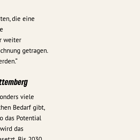
ten, die eine
ie
r weiter
chnung getragen.
rden.“
rttemberg
onders viele
hen Bedarf gibt,
o das Potential
 wird das
setzt. Bis 2030