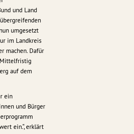
 Bund und Land
sübergreifenden
 nun umgesetzt
tur im Landkreis
ver machen. Dafür
ittelfristig
berg auf dem
r ein
rinnen und Bürger
nderprogramm
rt ein.“, erklärt