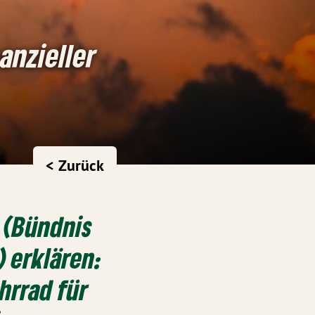
anzieller
< Zurück
 (Bündnis
 erklären:
rrad für