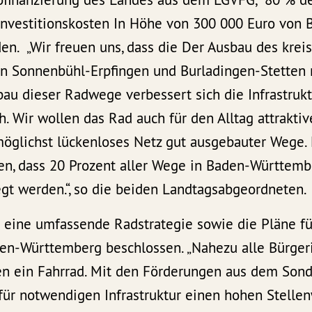
 Investitionskosten In Höhe von 300 000 Euro von
. „Wir freuen uns, dass die Der Ausbau des krei
n Sonnenbühl-Erpfingen und Burladingen-Stetten
au dieser Radwege verbessert sich die Infrastruk
h. Wir wollen das Rad auch für den Alltag attrakti
öglichst lückenloses Netz gut ausgebauter Wege. M
hen, dass 20 Prozent aller Wege in Baden-Württem
gt werden.“, so die beiden Landtagsabgeordneten.
 eine umfassende Radstrategie sowie die Pläne fü
den-Württemberg beschlossen. „Nahezu alle Bürge
en ein Fahrrad. Mit den Förderungen aus dem So
ür notwendigen Infrastruktur einen hohen Stellenwe