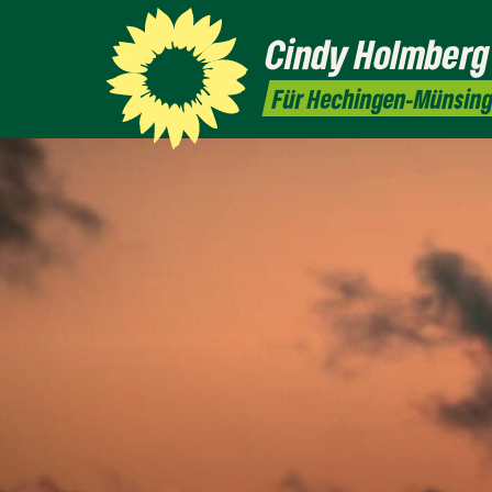
Cindy
Holmberg
Für Hechingen-Münsin