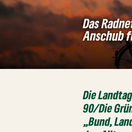
Das Radnet
Anschub f
Die Landta
90/Die Grün
„Bund, Lan