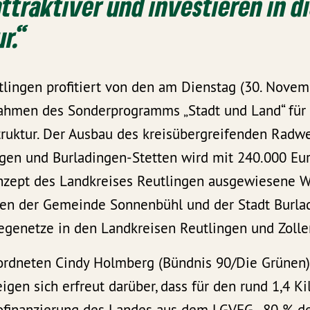
attraktiver und investieren in d
r.“
lingen profitiert von den am Dienstag (30. Novem
hmen des Sonderprogramms „Stadt und Land“ für 
truktur. Der Ausbau des kreisübergreifenden Radw
gen und Burladingen-Stetten wird mit 240.000 Eur
zept des Landkreises Reutlingen ausgewiesene We
en der Gemeinde Sonnenbühl und der Stadt Burla
egenetze in den Landkreisen Reutlingen und Zolle
ordneten Cindy Holmberg (Bündnis 90/Die Grünen
eigen sich erfreut darüber, dass für den rund 1,4 K
ofinanzierung des Landes aus dem LGVFG, 80 % d