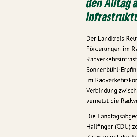
den Alltag 
Infrastruktu
Der Landkreis Reut
Förderungen im Ra
Radverkehrsinfras
Sonnenbühl-Erpfin
im Radverkehrskon
Verbindung zwisch
vernetzt die Radw
Die Landtagsabge
Hailfinger (CDU) z
Radweg mit der K