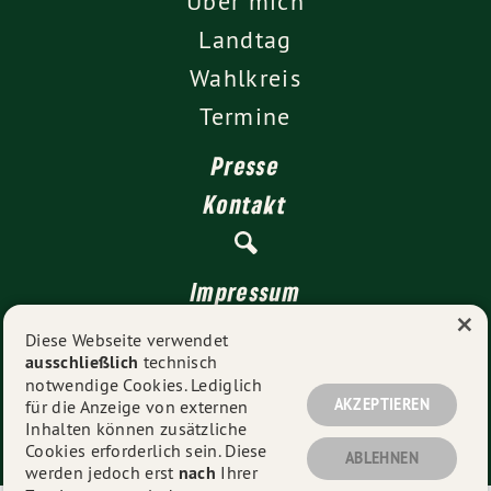
Über mich
Landtag
Wahlkreis
Termine
Presse
Kontakt
Impressum
×
Datenschutz
Diese Webseite verwendet
ausschließlich
technisch
notwendige Cookies. Lediglich
AKZEPTIEREN
für die Anzeige von externen
© 2026
Cindy Holmberg
- Alle Rechte vorbehalten.
Inhalten können zusätzliche
Cookies erforderlich sein. Diese
ABLEHNEN
werden jedoch erst
nach
Ihrer