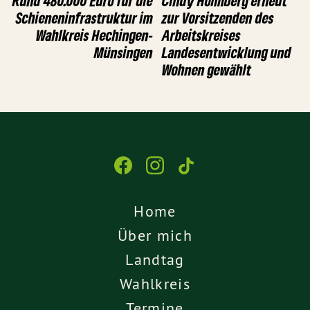
Rund 480.000 Euro für die
Cindy Holmberg erneut
Schieneninfrastruktur im
zur Vorsitzenden des
Wahlkreis Hechingen-
Arbeitskreises
Münsingen
Landesentwicklung und
Wohnen gewählt
Home
Über mich
Landtag
Wahlkreis
Termine