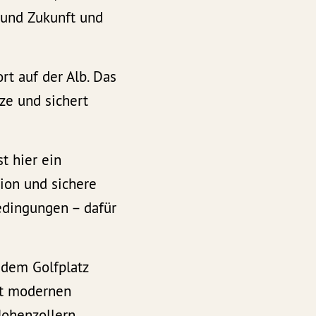
e und Zukunft und
t auf der Alb. Das
tze und sichert
t hier ein
ion und sichere
edingungen – dafür
f dem Golfplatz
it modernen
Hohenzollern