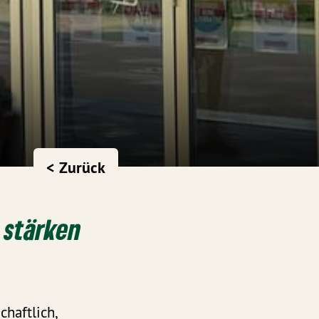
< Zurück
 stärken
haftlich,