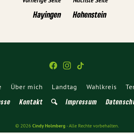
Vorherige Seite
Nächste Seite
Hayingen
Hohenstein
e
Über mich
Landtag
Wahlkreis
Te
esse
Kontakt
Impressum
Datensch
© 2026
Cindy Holmberg
- Alle Rechte vorbehalten.