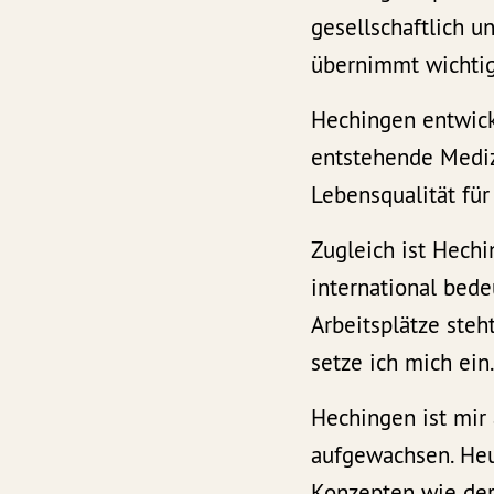
gesellschaftlich u
übernimmt wichtig
Hechingen entwick
entstehende Medizi
Lebensqualität für
Zugleich ist Hechi
international bed
Arbeitsplätze ste
setze ich mich ein
Hechingen ist mir 
aufgewachsen. Heu
Konzepten wie der