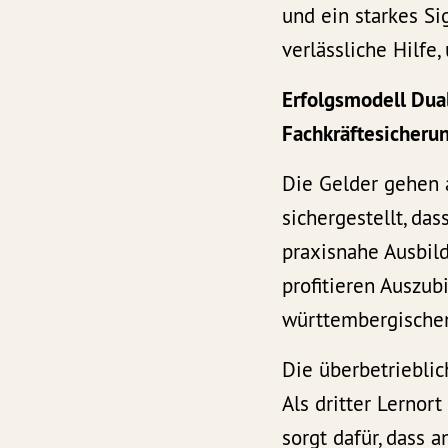
und ein starkes Si
verlässliche Hilf
Erfolgsmodell Dua
Fachkräftesicheru
Die Gelder gehen 
sichergestellt, da
praxisnahe Ausbil
profitieren Auszu
württembergische
Die überbetrieblic
Als dritter Lernor
sorgt dafür, dass