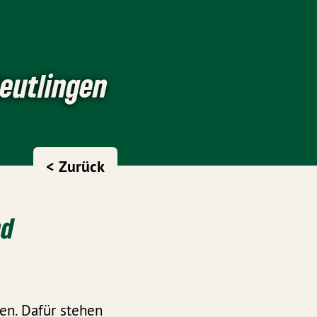
Reutlingen
< Zurück
nd
en. Dafür stehen