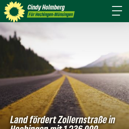
mich
Cindy
Holmberg
Presse
Kontakt
Für Hechingen-Münsingen
Land fördert Zollernstraße in
Hechingen mit 1.236.000