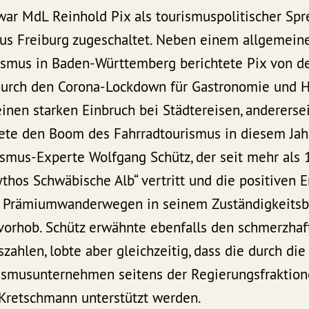
ar MdL Reinhold Pix als tourismuspolitischer Spr
aus Freiburg zugeschaltet. Neben einem allgemein
rismus in Baden-Württemberg berichtete Pix von d
urch den Corona-Lockdown für Gastronomie und 
einen starken Einbruch bei Städtereisen, andererse
te den Boom des Fahrradtourismus in diesem Jahr
ismus-Experte Wolfgang Schütz, der seit mehr als 
thos Schwäbische Alb“ vertritt und die positiven 
 Prämiumwanderwegen in seinem Zuständigkeitsbe
rvorhob. Schütz erwähnte ebenfalls den schmerzha
ahlen, lobte aber gleichzeitig, dass die durch die
ismusunternehmen seitens der Regierungsfraktion
 Kretschmann unterstützt werden.