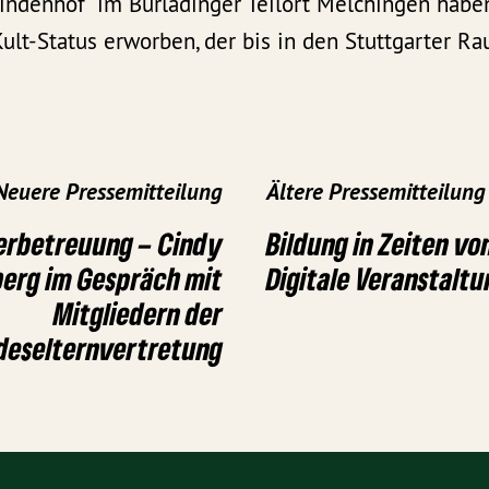
indenhof“ im Burladinger Teilort Melchingen habe
Kult-Status erworben, der bis in den Stuttgarter R
Neuere Pressemitteilung
Ältere Pressemitteilung
derbetreuung – Cindy
Bildung in Zeiten vo
erg im Gespräch mit
Digitale Veranstaltu
Mitgliedern der
deselternvertretung