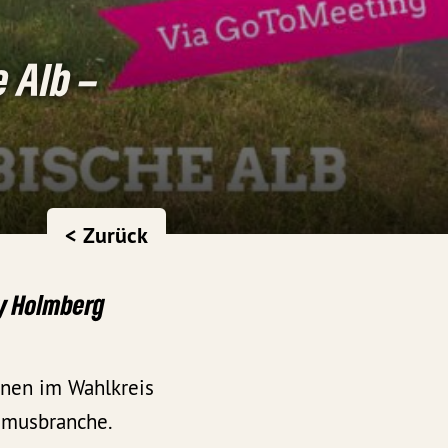
 Alb –
< Zurück
dy Holmberg
ünen im Wahlkreis
smusbranche.