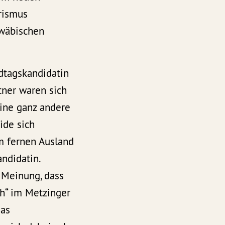
rismus
wäbischen
dtagskandidatin
tner waren sich
eine ganz andere
ide sich
m fernen Ausland
ndidatin.
 Meinung, dass
ch“ im Metzinger
das