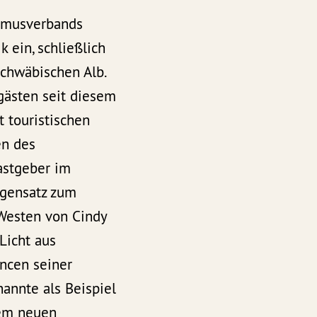
ismusverbands
 ein, schließlich
Schwäbischen Alb.
gästen seit diesem
t touristischen
en des
astgeber im
egensatz zum
 Westen von Cindy
Licht aus
ancen seiner
annte als Beispiel
dem neuen