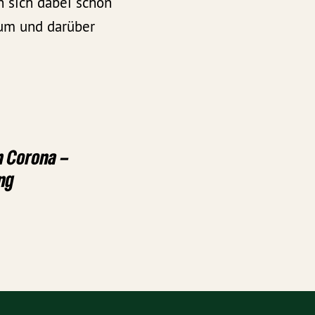
n sich dabei schon
aum und darüber
n Corona –
ng