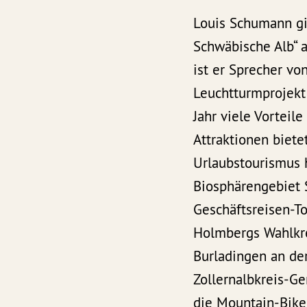
Louis Schumann gi
Schwäbische Alb“ a
ist er Sprecher vo
Leuchtturmprojekt 
Jahr viele Vorteil
Attraktionen biet
Urlaubstourismus 
Biosphärengebiet 
Geschäftsreisen-T
Holmbergs Wahlkre
Burladingen an der
Zollernalbkreis-G
die Mountain-Bike