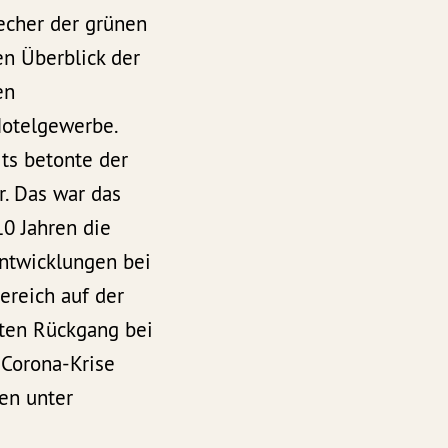
echer der grünen
en Überblick der
en
Hotelgewerbe.
its betonte der
. Das war das
10 Jahren die
Entwicklungen bei
reich auf der
ften Rückgang bei
 Corona-Krise
en unter