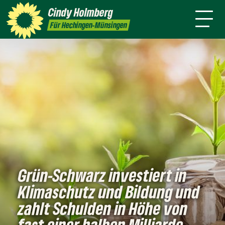
mich
Cindy
Holmberg
Presse
Kontakt
Für Hechingen-Münsingen
Grün-Schwarz investiert in
Klimaschutz und Bildung und
zahlt Schulden in Höhe von
fast einer halben Milliarde