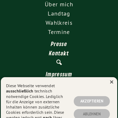
Über mich
Landtag
Wahlkreis
Termine
Presse
Kontakt
Impressum
×
Datenschutz
Diese Webseite verwendet
ausschließlich
technisch
notwendige Cookies. Lediglich
AKZEPTIEREN
für die Anzeige von externen
© 2026
Cindy Holmberg
- Alle Rechte vorbehalten.
Inhalten können zusätzliche
Cookies erforderlich sein. Diese
ABLEHNEN
werden jedoch erst
nach
Ihrer